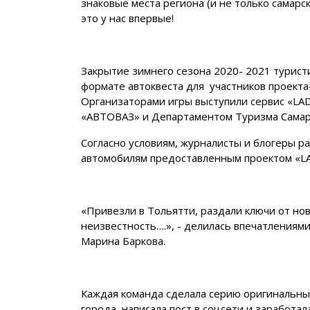
знаковые места региона (и не только самарск
это у нас впервые!
Закрытие зимнего сезона 2020- 2021 турис
формате автоквеста для участников проекта
Организаторами игры выступили сервис «LA
«АВТОВАЗ» и Департаментом Туризма Самарс
Согласно условиям, журналисты и блогеры ра
автомобилям предоставленным проектом «L
«Привезли в Тольятти, раздали ключи от но
неизвестность….», - делилась впечатлениям
Марина Баркова.
Каждая команда сделала серию оригинальны
города, написала пост в соцсети и заработал